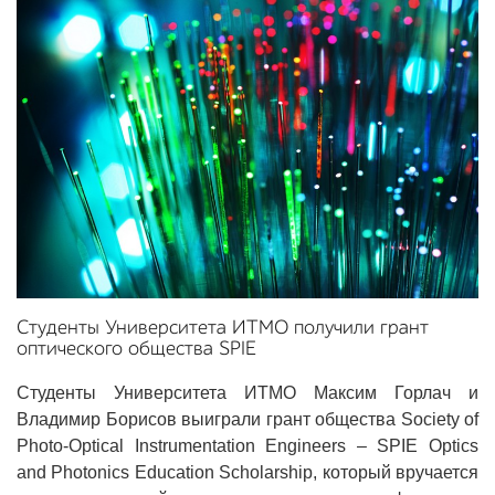
Студенты Университета ИТМО получили грант
оптического общества SPIE
Студенты Университета ИТМО Максим Горлач и
Владимир Борисов выиграли грант общества Society of
Photo-Optical Instrumentation Engineers – SPIE Optics
and Photonics Education Scholarship, который вручается