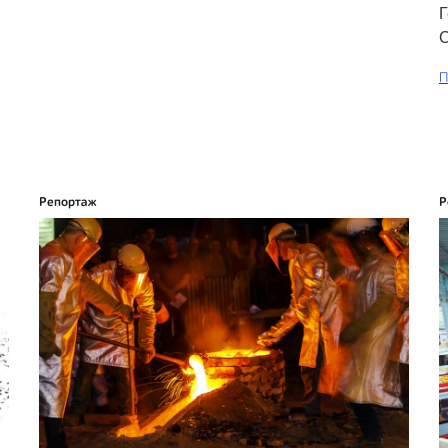
Г
С
П
Репортаж
Р