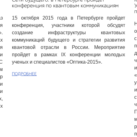
конференция по квантовым коммуникациям
п
з
15 октября 2015 года в Петербурге пройдет
я
конференция, участники которой обсудят
о
».
создание инфраструктуры квантовых
ах
коммуникаций будущего и стратегии развития
п
я
квантовой отрасли в России. Мероприятие
и
пройдет в рамках IX конференции молодых
ч
 С
ученых и специалистов «Оптика-2015».
и
м
ПОДРОБНЕЕ
ир
и
и
и
с
,
ч
х
П
м
р
п