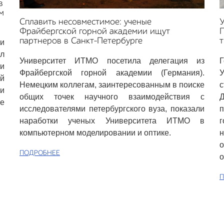
в
м
Сплавить несовместимое: ученые
Фрайбергской горной академии ищут
П
партнеров в Санкт-Петербурге
т
и
л
Университет ИТМО посетила делегация из
Г
и
Фрайбергской горной академии (Германия).
ый
Немецким коллегам, заинтересованным в поиске
с
и
общих точек научного взаимодействия с
Д
ые
исследователями петербургского вуза, показали
наработки ученых Университета ИТМО в
г
компьютерном моделировании и оптике.
н
ПОДРОБНЕЕ
о
П