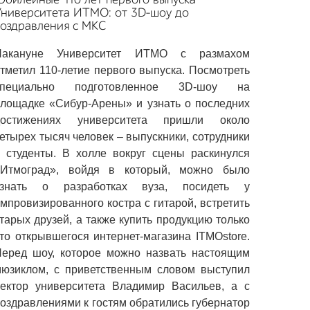
Университета ИТМО: от 3D-шоу до
оздравления с МКС
Накануне Университет ИТМО с размахом
тметил 110-летие первого выпуска. Посмотреть
специально подготовленное 3D-шоу на
лощадке «Сибур-Арены» и узнать о последних
достижениях университета пришли около
етырех тысяч человек – выпускники, сотрудники
 студенты. В холле вокруг сцены раскинулся
«Итмоград», войдя в который, можно было
узнать о разработках вуза, посидеть у
мпровизированного костра с гитарой, встретить
тарых друзей, а также купить продукцию только
то открывшегося интернет-магазина ITMOstore.
еред шоу, которое можно назвать настоящим
юзиклом, с приветственным словом выступил
ектор университета Владимир Васильев, а с
оздравлениями к гостям обратились губернатор