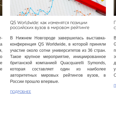
м
П
QS Worldwide: как изменятся позиции
российских вузов в мировом рейтинге
-
В Нижнем Новгороде завершилась выставка-
а
конференция QS Worldwide, в которой приняли
,
участие около сотни университетов из 36 стран.
о
э
Такое крупное мероприятие, инициированное
е
д
британской компанией Quacquarelli Symonds,
е
у
которая составляет один из наиболее
С
авторитетных мировых рейтингов вузов, в
России прошло впервые.
П
ПОДРОБНЕЕ