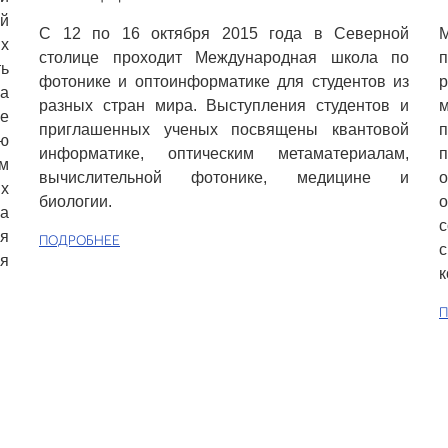
й
С 12 по 16 октября 2015 года в Северной
х
столице проходит Международная школа по
ь
фотонике и оптоинформатике для студентов из
на
разных стран мира. Выступления студентов и
м
ие
приглашенных ученых посвящены квантовой
ю
информатике, оптическим метаматериалам,
ам
вычислительной фотонике, медицине и
о
х
биологии.
а
ря
ПОДРОБНЕЕ
с
ья
к
П