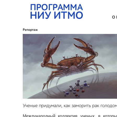
О
Репортаж
Ученые придумали, как заморить рак голодо
Международный коллектив ученых, в которы