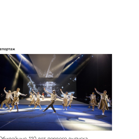
епортаж
билейные 110 лет первого выпуска