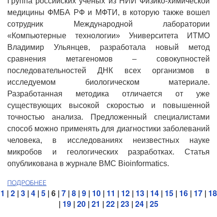
Группа российских ученых из НИИ Физико-химической
медицины ФМБА РФ и МФТИ, в которую также вошел
сотрудник Международной лаборатории
«Компьютерные технологии» Университета ИТМО
Владимир Ульянцев, разработала новый метод
сравнения метагеномов – совокупностей
последовательностей ДНК всех организмов в
исследуемом биологическом материале.
Разработанная методика отличается от уже
существующих высокой скоростью и повышенной
точностью анализа. Предложенный специалистами
способ можно применять для диагностики заболеваний
человека, в исследованиях неизвестных науке
микробов и геологических разработках. Статья
опубликована в журнале BMC Bioinformatics.
ПОДРОБНЕЕ
1
|
2
|
3
|
4
|
5
| 6 |
7
|
8
|
9
|
10
|
11
|
12
|
13
|
14
|
15
|
16
|
17
|
18
|
19
|
20
|
21
|
22
|
23
|
24
|
25