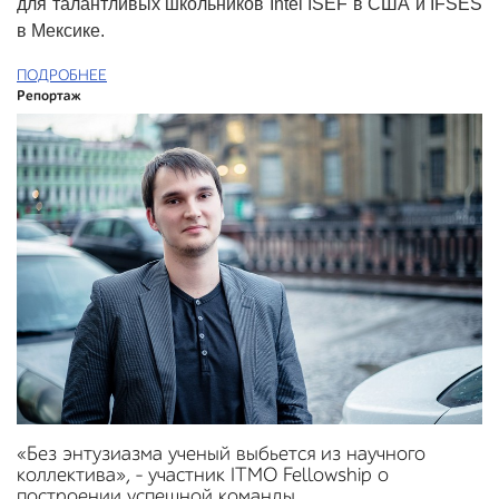
для талантливых школьников Intel ISEF в США и IFSES
в Мексике.
ПОДРОБНЕЕ
Репортаж
«Без энтузиазма ученый выбьется из научного
коллектива», – участник ITMO Fellowship о
построении успешной команды