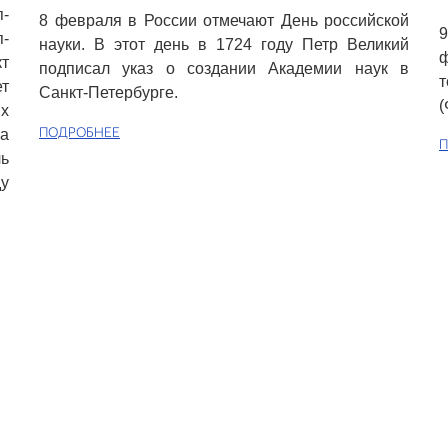
-
8 февраля в России отмечают День российской
п-
науки. В этот день в 1724 году Петр Великий
т
подписал указ о создании Академии наук в
т
Санкт-Петербурге.
(
их
а
ПОДРОБНЕЕ
П
чь
ду