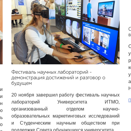
в
С
у
Фестиваль научных лабораторий –
демонстрация достижений и разговор о
будущем
H
и
20 ноября завершил работу фестиваль научных
и
П
лабораторий Университета ИТМО,
н
организованный отделом научно-
ю
образовательных маркетинговых исследований
ь
и Студенческим научным обществом при
 о
поддержке Совета обучающихся университета.