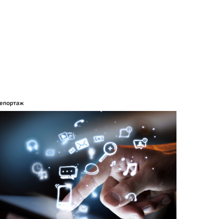
епортаж