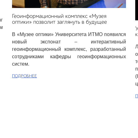
Геоинформационный комплекс «Музея
нг
оптики» позволит заглянуть в будущее
м
У
В «Музее оптики» Университета ИТМО появился
новый экспонат – интерактивный
геоинформационный комплекс, разработанный
сотрудниками кафедры геоинформационных
систем.
п
(
ПОДРОБНЕЕ
ц
П