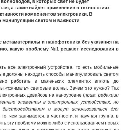
волноводов, в которых свет не будет
ься, а также найдет применение в технологиях
тивности компонентов электроники. В
о манипуляции светом и важности
е метаматериалы и нанофотоника без указания на
нию, какую проблему №1 решают исследования в
ть все электронный устройства, то есть мобильные
ые должны находить способы манипулировать светом
вно работать в маленьких элементах вплоть до
ны «сжимать» световые волны. Зачем это нужно? Так
лектронных девайсов на наноуровне (
прим. редакции
еменные элементы в электронных устройствах, но
 быстродействием и могут использоваться для
о то, чем занимается, в частности, и научная группа, в
ить эту проблему можно либо с использованием новых
ачастую идеи и возможности для этого приходят из