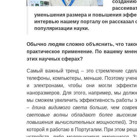
созданию 
рассеиват
уменьшения размера и повышения эффек
интервью нашему порталу он рассказал 
популяризации науки.
Обычно людям сложно объяснить, что тако
практическое применение. По вашему мне
этих научных сферах?
Самый важный тренд – это стремление сдела
телефоны, компьютеры, меньше. Поэтому учен
и электронами, чтобы они могли эффекти
наноразмеров. Для этого, например, мы долж
мы сможем увеличить эффективность работы э
– длина видимого света больше, чем совр
световые волны обладают более высоким
повышения вычислительных мощностей
). Эт
которой я работаю в Португалии. При этом реш
устройств, либо модернизируя имеющиеся. З