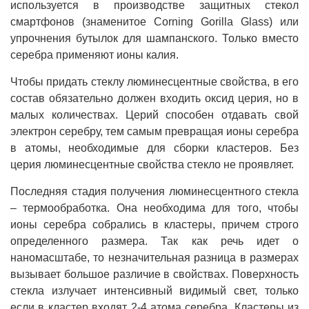
используется в производстве защитных стекол
смартфонов (знаменитое Corning Gorilla Glass) или
упрочнения бутылок для шампанского. Только вместо
серебра применяют ионы калия.
Чтобы придать стеклу люминесцентные свойства, в его
состав обязательно должен входить оксид церия, но в
малых количествах. Церий способен отдавать свой
электрон серебру, тем самым превращая ионы серебра
в атомы, необходимые для сборки кластеров. Без
церия люминесцентные свойства стекло не проявляет.
Последняя стадия получения люминесцентного стекла
– термообработка. Она необходима для того, чтобы
ионы серебра собрались в кластеры, причем строго
определенного размера. Так как речь идет о
наномасштабе, то незначительная разница в размерах
вызывает большое различие в свойствах. Поверхность
стекла излучает интенсивный видимый свет, только
если в кластер входят 2-4 атома серебра. Кластеры из