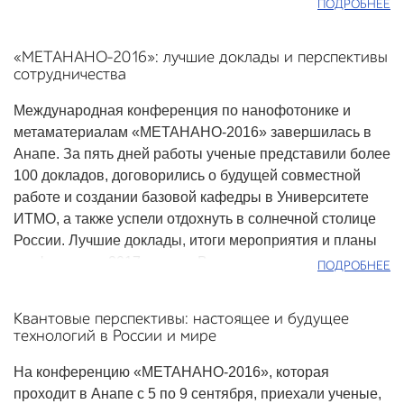
рассеиваться, а также найдет применение в
ПОДРОБНЕЕ
технологиях уменьшения размера и повышения
эффективности компонентов электроники. В интервью
«МЕТАНАНО-2016»: лучшие доклады и перспективы
нашему порталу он рассказал о манипуляции светом и
сотрудничества
важности популяризации науки.
Международная конференция по нанофотонике и
метаматериалам «МЕТАНАНО-2016» завершилась в
Анапе. За пять дней работы ученые представили более
100 докладов, договорились о будущей совместной
работе и создании базовой кафедры в Университете
ИТМО, а также успели отдохнуть в солнечной столице
России. Лучшие доклады, итоги мероприятия и планы
конференции 2017 года во Владивостоке – в нашем
ПОДРОБНЕЕ
материале.
Квантовые перспективы: настоящее и будущее
технологий в России и мире
На конференцию «МЕТАНАНО-2016», которая
проходит в Анапе с 5 по 9 сентября, приехали ученые,