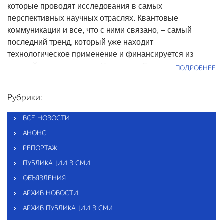
которые проводят исследования в самых
перспективных научных отраслях. Квантовые
коммуникации и все, что с ними связано, – самый
последний тренд, который уже находит
технологическое применение и финансируется из
крупнейших источников. Например, Еврокомиссия
ПОДРОБНЕЕ
планирует выделить на квантовые технологии
миллиард евро. Приглашенный ученый «МЕТАНАНО»
Рубрики:
Алексей Рубцов возглавляет исследовательскую
группу в Российском квантовом центре, одновременно
ВСЕ НОВОСТИ
занимает позицию профессора в МГУ и главного
АНОНС
научного сотрудника во ВНИИА. Он рассказал для
РЕПОРТАЖ
нашего портала о своей научной работе, развитии
квантовых технологий в России и практическом
ПУБЛИКАЦИИ В СМИ
применении квантовых технологий.
ОБЪЯВЛЕНИЯ
АРХИВ НОВОСТИ
АРХИВ ПУБЛИКАЦИИ В СМИ